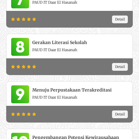
PAUD IT Daar El Hasanah
5
o
R
Detail





u
a
t
t
o
e
f
Gerakan Literasi Sekolah
d
5
PAUD IT Daar El Hasanah
5
o
R
Detail





u
a
t
t
o
e
f
Menuju Perpustakaan Terakreditasi
d
5
PAUD IT Daar El Hasanah
5
o
R
Detail





u
a
t
t
o
e
f
Pengembangan Potensi Kewirausahaan