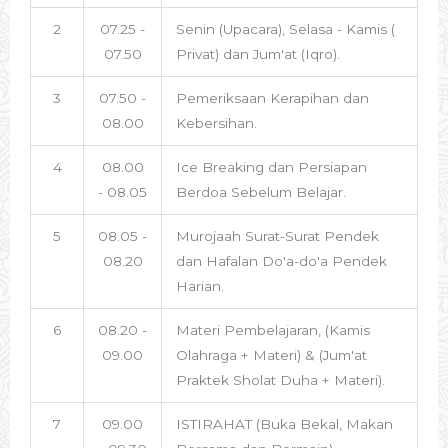
2
07.25 -
Senin (Upacara), Selasa - Kamis (
07.50
Privat) dan Jum'at (Iqro).
3
07.50 -
Pemeriksaan Kerapihan dan
08.00
Kebersihan.
4
08.00
Ice Breaking dan Persiapan
- 08.05
Berdoa Sebelum Belajar.
5
08.05 -
Murojaah Surat-Surat Pendek
08.20
dan Hafalan Do'a-do'a Pendek
Harian.
6
08.20 -
Materi Pembelajaran, (Kamis
09.00
Olahraga + Materi) & (Jum'at
Praktek Sholat Duha + Materi).
7
09.00
ISTIRAHAT (Buka Bekal, Makan