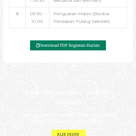
- 09.30
Bersama dan Bermain).
8
09.30 -
Penguatan Materi (Berdoa
10.00
Persiapan Pulang Sekolah).
Download PDF Kegiatan Harian
PROFIL LENGKAP PAUD IT DAAR EL
HASANAH
Kenali Lebih Jauh Tentang PAUD IT Daar El Hasanah dan
Jadilah Bagian Dari Keluarga Besar Kami
KLIK DISINI