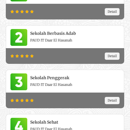
R
Detail





a
t
e
Sekolah Berbasis Adab
d
PAUD IT Daar El Hasanah
5
o
R
Detail





u
a
t
t
o
e
f
Sekolah Penggerak
d
5
PAUD IT Daar El Hasanah
5
o
R
Detail





u
a
t
t
o
e
f
Sekolah Sehat
d
5
PAUD IT Daar El Hasanah