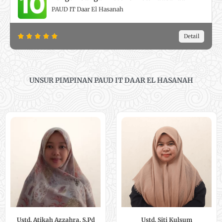
d
5
PAUD IT Daar El Hasanah
5
o
R
Detail





u
a
t
t
o
e
f
UNSUR PIMPINAN PAUD IT DAAR EL HASANAH
d
5
5
o
u
t
o
f
5
Ustd. Atikah Azzahra, S.Pd
Ustd. Siti Kulsum