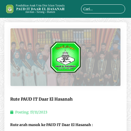
Skip
Search
to
...
content
Rute PAUD IT Daar El Hasanah
Posting:
17/11/2023
Rute arah masuk ke PAUD IT Daar El Hasanah :