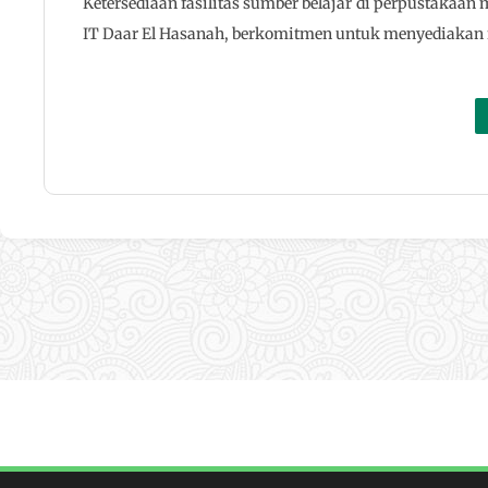
Ketersediaan fasilitas sumber belajar di perpustakaan 
IT Daar El Hasanah, berkomitmen untuk menyediakan fa