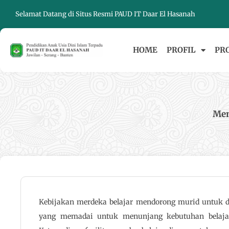
Skip
Selamat Datang di Situs Resmi PAUD IT Daar El Hasanah
to
content
HOME
PROFIL
PR
Men
Kebijakan merdeka belajar mendorong murid untuk dap
yang memadai untuk menunjang kebutuhan belajar