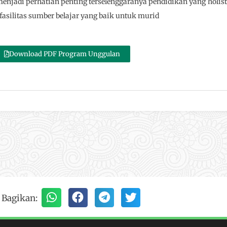
menjadi perhatian penting terselenggaranya pendidikan yang holist
silitas sumber belajar yang baik untuk murid
Download PDF Program Unggulan
Bagikan: