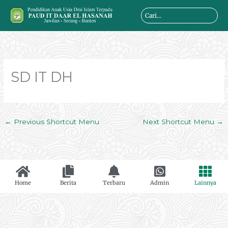
Skip
Search
to
...
content
SD IT DH
←
Previous Shortcut Menu
Next Shortcut Menu
→
Home
Berita
Terbaru
Admin
Lainnya