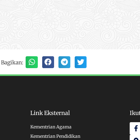
Bagikan:
Link Eksternal
Iku
F
Kementrian Agama
a
a
Kementrian Pendidikan
c
p