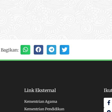
Bagikan:
Link Eksternal
Iku
F
Kementrian Agama
a
a
Kementrian Pendidikan
c
p