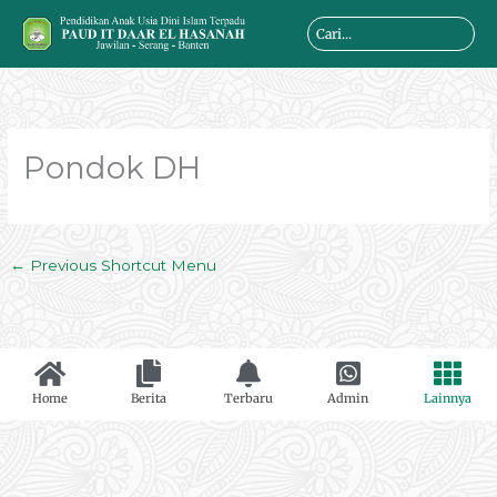
Skip
Search
to
...
content
Pondok DH
←
Previous Shortcut Menu
Home
Berita
Terbaru
Admin
Lainnya