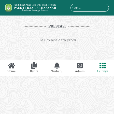
Skip
Search
to
...
content
PRESTASI
Belum ada data prodi
Home
Berita
Terbaru
Admin
Lainnya