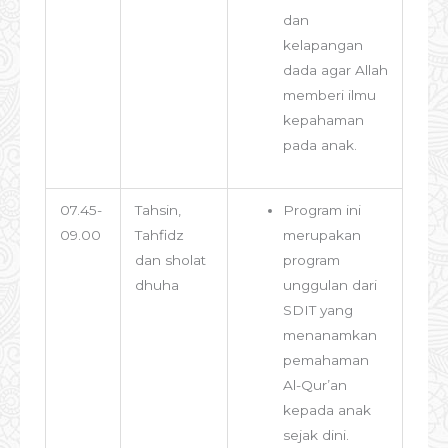
dan
kelapangan
dada agar Allah
memberi ilmu
kepahaman
pada anak.
07.45-
Tahsin,
Program ini
09.00
Tahfidz
merupakan
dan sholat
program
dhuha
unggulan dari
SDIT yang
menanamkan
pemahaman
Al-Qur’an
kepada anak
sejak dini.