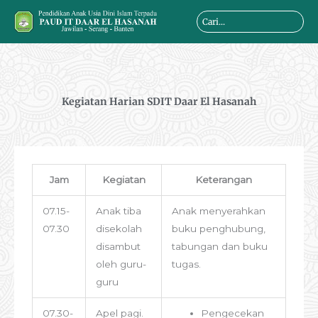
Skip
Search
to
...
content
Kegiatan Harian SDIT Daar El Hasanah
Jam
Kegiatan
Keterangan
07.15-
Anak tiba
Anak menyerahkan
07.30
disekolah
buku penghubung,
disambut
tabungan dan buku
oleh guru-
tugas.
guru
07.30-
Apel pagi.
Pengecekan