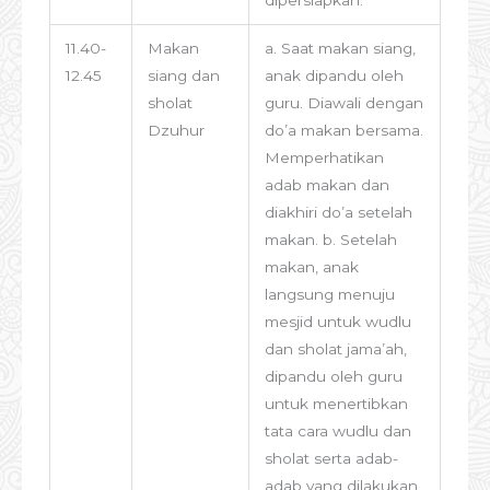
dipersiapkan.
11.40-
Makan
a. Saat makan siang,
12.45
siang dan
anak dipandu oleh
sholat
guru. Diawali dengan
Dzuhur
do’a makan bersama.
Memperhatikan
adab makan dan
diakhiri do’a setelah
makan. b. Setelah
makan, anak
langsung menuju
mesjid untuk wudlu
dan sholat jama’ah,
dipandu oleh guru
untuk menertibkan
tata cara wudlu dan
sholat serta adab-
adab yang dilakukan