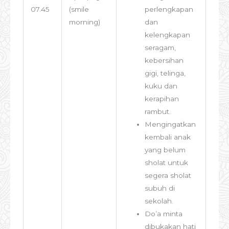
07.45
(smile
perlengkapan
morning)
dan
kelengkapan
seragam,
kebersihan
gigi, telinga,
kuku dan
kerapihan
rambut.
Mengingatkan
kembali anak
yang belum
sholat untuk
segera sholat
subuh di
sekolah.
Do’a minta
dibukakan hati