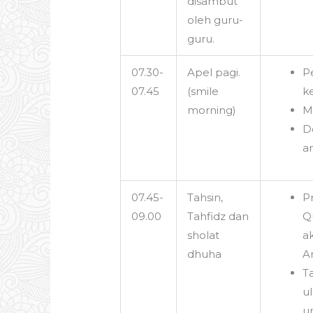
disambut
oleh guru-
guru.
07.30-
Apel pagi.
P
07.45
(smile
k
morning)
M
D
a
07.45-
Tahsin,
P
09.00
Tahfidz dan
Q
sholat
a
dhuha
A
T
u
u