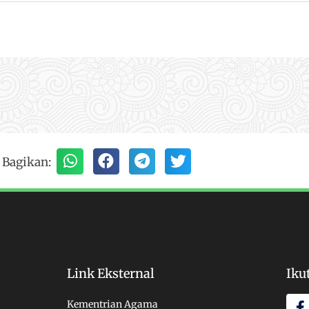
Bagikan:
Link Eksternal
Iku
F
Kementrian Agama