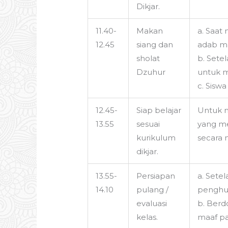
Dikjar.
11.40-
Makan
a. Saat
12.45
siang dan
adab ma
sholat
b. Sete
Dzuhur
untuk m
c. Sisw
12.45-
Siap belajar
Untuk m
13.55
sesuai
yang me
kurikulum
secara 
dikjar.
13.55-
Persiapan
a. Sete
14.10
pulang /
penghub
evaluasi
b. Berd
kelas.
maaf pa