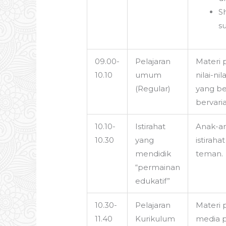
S
s
09.00-
Pelajaran
Materi 
10.10
umum
nilai-n
(Regular)
yang be
bervari
10.10-
Istirahat
Anak-an
10.30
yang
istirah
mendidik
teman.
“permainan
edukatif”
10.30-
Pelajaran
Materi 
11.40
Kurikulum
media p