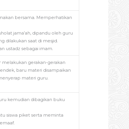
’a makan bersama. Memperhatikan
holat jama’ah, dipandu oleh guru
 dilakukan saat di mesjid.
dan ustadz sebagai imam.
r melakukan gerakan-gerakan
 pendek, baru materi disampaikan
menyerap materi guru.
i guru kemudian dibagikan buku
atu siswa piket serta meminta
pemaaf.