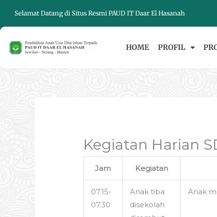
Skip
Selamat Datang di Situs Resmi PAUD IT Daar El Hasanah
to
content
HOME
PROFIL
PR
Kegiatan Harian S
Jam
Kegiatan
07.15-
Anak tiba
Anak m
07.30
disekolah