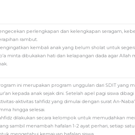
engecekan perlengkapan dan kelengkapan seragam, kebersi
erapihan rambut.
engingatkan kembali anak yang belum sholat untuk segera 
o’a minta dibukakan hati dan kelapangan dada agar Alla
nak.
rogram ini merupakan program unggulan dari SDIT yan
ur’an kepada anak sejak dini. Setelah apel pagi siswa dib
ktivitas-aktivitas tahfidz yang dimulai dengan surat An-Naba
mma hingga selesai.
ahfidz dilakukan secara kelompok untuk memudahkan mengh
lang sambil menambah hafalan 1-2 ayat perhari, setiap satu 
ntuk mengetahui kemajuan hafalan siswa.