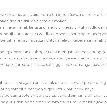
 makan siang, anak dipandu oleh guru. Diawali dengan do
kan dan diakhiri do’a setelah makan.
lah makan, anak langsung menuju mesjid untuk wudlu dan s
enertibkan tata cara wudlu dan sholat serta adab-adab yang
a bergilir menjadi muadzin untuk melatih keberanian anak 
engkondisikan anak agar tidak mengantuk maka pengaja
narik yang diikuti semua siswa atau yel-yel dan lagu-lagu
menarik dan sesekali lucu sehingga anak semangat dalam 
lah selesai pelajaran anak-anak diberi nasehat / pesan dar
ung sambil diingatkan tugas untuk hari berikutnya.
oa bersama setelah beraktivitas yang dipimpin oleh salah s
da guru, dan bersalaman sesam siswa untuk melatih jiwa 