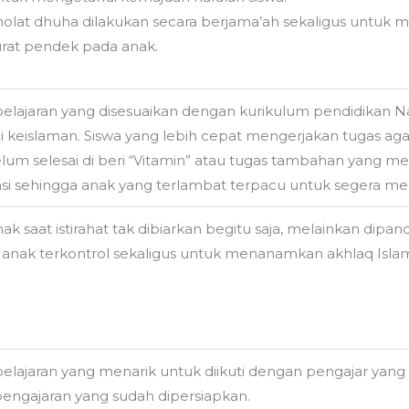
holat dhuha dilakukan secara berjama’ah sekaligus untuk m
urat pendek pada anak.
pelajaran yang disesuaikan dengan kurikulum pendidikan 
ilai keislaman. Siswa yang lebih cepat mengerjakan tugas 
lum selesai di beri “Vitamin” atau tugas tambahan yang m
asi sehingga anak yang terlambat terpacu untuk segera me
ak saat istirahat tak dibiarkan begitu saja, melainkan dipa
at anak terkontrol sekaligus untuk menanamkan akhlaq Isla
pelajaran yang menarik untuk diikuti dengan pengajar yang
engajaran yang sudah dipersiapkan.