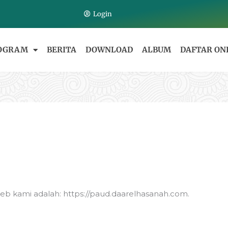
Login
OGRAM
BERITA
DOWNLOAD
ALBUM
DAFTAR ON
web kami adalah: https://paud.daarelhasanah.com.