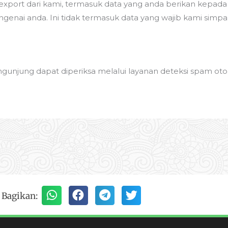
export dari kami, termasuk data yang anda berikan kepad
nai anda. Ini tidak termasuk data yang wajib kami simpan
unjung dapat diperiksa melalui layanan deteksi spam oto
Bagikan: