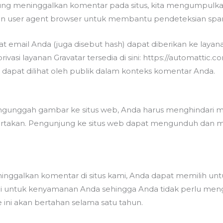
ng meninggalkan komentar pada situs, kita mengumpulka
an user agent browser untuk membantu pendeteksian spa
at email Anda (juga disebut hash) dapat diberikan ke laya
si layanan Gravatar tersedia di sini: https://automattic.co
dapat dilihat oleh publik dalam konteks komentar Anda.
ngunggah gambar ke situs web, Anda harus menghindari
sertakan. Pengunjung ke situs web dapat mengunduh dan me
inggalkan komentar di situs kami, Anda dapat memilih un
ni untuk kenyamanan Anda sehingga Anda tidak perlu mengis
 ini akan bertahan selama satu tahun.