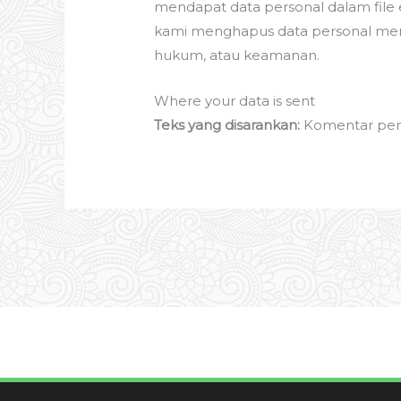
mendapat data personal dalam file 
kami menghapus data personal menge
hukum, atau keamanan.
Where your data is sent
Teks yang disarankan:
Komentar peng