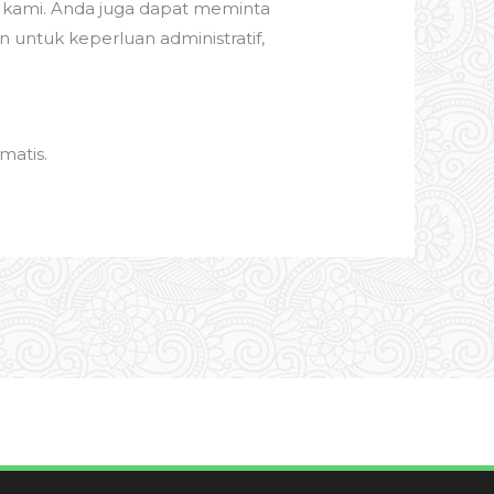
a kami. Anda juga dapat meminta
 untuk keperluan administratif,
matis.