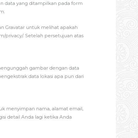
n data yang ditampilkan pada form
m.
nan Gravatar untuk melihat apakah
m/privacy/. Setelah persetujuan atas
 mengunggah gambar dengan data
ngekstrak data lokasi apa pun dari
tuk menyimpan nama, alamat email,
i detail Anda lagi ketika Anda