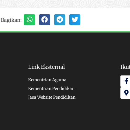
Bagikan:
Link Eksternal
Iku
F
Kementrian Agama
a
a
Kementrian Pendidikan
c
p
e
-
Jasa Website Pendidikan
b
o
a
o
r
k
k
-
e